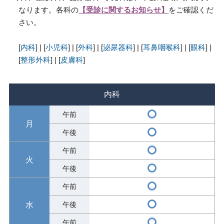
なります。各科の
【受診に関するお知らせ】
をご確認くだ
さい。
[
内科
] | [
小児科
] | [
外科
] | [
泌尿器科
] | [
耳鼻咽喉科
] | [
眼科
] |
[
整形外科
] | [
皮膚科
]
内科