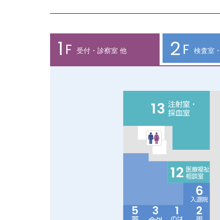
1
2
F
F
受付・診察室 他
検査室・