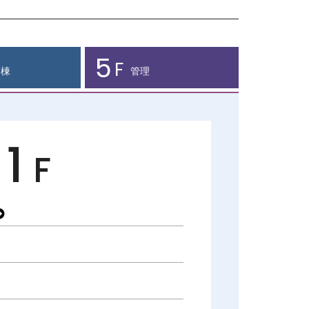
5
F
病棟
管理
1
F