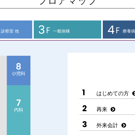
フロアマップ
3
4
F
F
診察室 他
一般病棟
療養
1
はじめての方
2
再来
3
外来会計