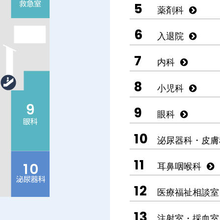
5
薬剤科
6
入退院
7
内科
8
小児科
9
眼科
10
泌尿器科・皮膚
11
耳鼻咽喉科
12
医療福祉相談室
13
注射室・採血室