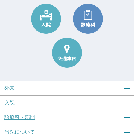
外来
入院
診療科・部門
当院について